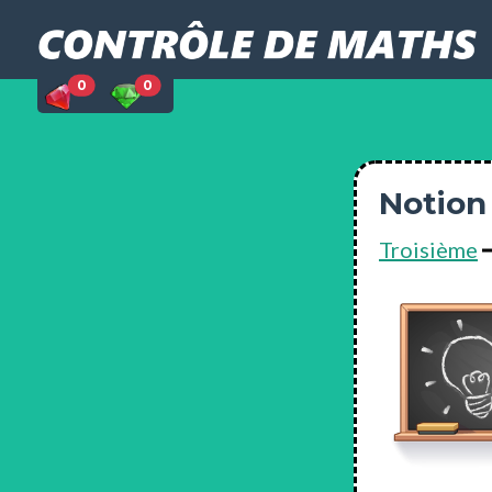
0
0
Notion 
Troisième