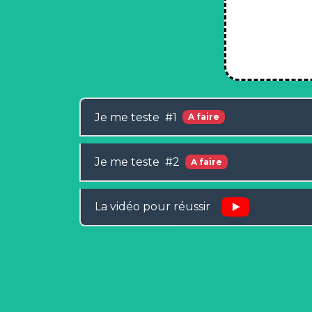
Je me teste #1
A faire
Je me teste #2
A faire
La vidéo pour réussir